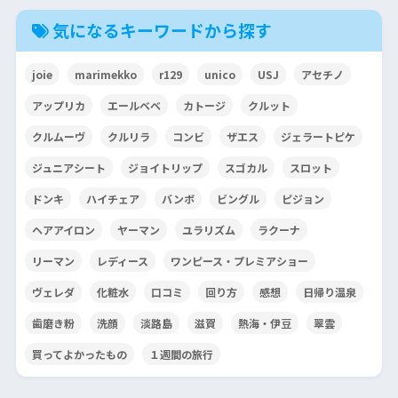
気になるキーワードから探す
joie
marimekko
r129
unico
USJ
アセチノ
アップリカ
エールベベ
カトージ
クルット
クルムーヴ
クルリラ
コンビ
ザエス
ジェラートピケ
ジュニアシート
ジョイトリップ
スゴカル
スロット
ドンキ
ハイチェア
バンボ
ビングル
ピジョン
ヘアアイロン
ヤーマン
ユラリズム
ラクーナ
リーマン
レディース
ワンピース・プレミアショー
ヴェレダ
化粧水
口コミ
回り方
感想
日帰り温泉
歯磨き粉
洗顔
淡路島
滋賀
熱海・伊豆
翠雲
買ってよかったもの
１週間の旅行