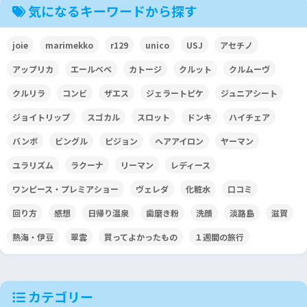
気になるキーワードから探す
joie
marimekko
r129
unico
USJ
アセチノ
アップリカ
エールベベ
カトージ
クルット
クルムーヴ
クルリラ
コンビ
ザエス
ジェラートピケ
ジュニアシート
ジョイトリップ
スゴカル
スロット
ドンキ
ハイチェア
バンボ
ビングル
ピジョン
ヘアアイロン
ヤーマン
ユラリズム
ラクーナ
リーマン
レディース
ワンピース・プレミアショー
ヴェレダ
化粧水
口コミ
回り方
感想
日帰り温泉
歯磨き粉
洗顔
淡路島
滋賀
熱海・伊豆
翠雲
買ってよかったもの
１週間の旅行
カテゴリー