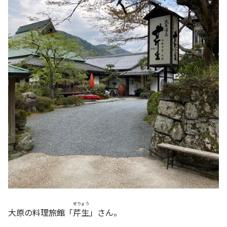
せりょう
大原の料理旅館「
芹生
」さん。