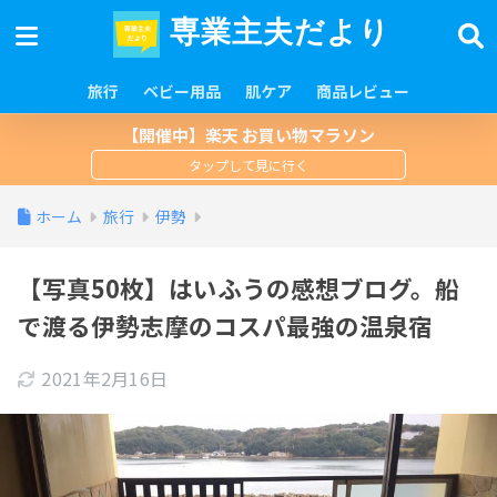
専業主夫だより
旅行
ベビー用品
肌ケア
商品レビュー
【開催中】楽天 お買い物マラソン
ホーム
旅行
伊勢
【写真50枚】はいふうの感想ブログ。船
で渡る伊勢志摩のコスパ最強の温泉宿
2021年2月16日