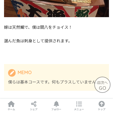
嫁は天然鯛で、僕は間八をチョイス！
選んだ魚は刺身として提供されます。
MEMO
僕らは基本コースです。何もプラスしていません。
目次へ
GO
▼献立（左側）
ホーム
シェア
フォロー
メニュー
トップ