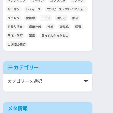
ヘアアイロン
ヤーマン
ユラリズム
ラクーナ
リーマン
レディース
ワンピース・プレミアショー
ヴェレダ
化粧水
口コミ
回り方
感想
日帰り温泉
歯磨き粉
洗顔
淡路島
滋賀
熱海・伊豆
翠雲
買ってよかったもの
１週間の旅行
カテゴリー
メタ情報