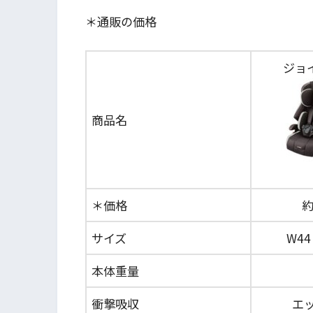
＊通販の価格
ジョ
商品名
＊価格
約
サイズ
W44
本体重量
衝撃吸収
エ