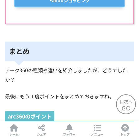
Yahooショッピング
まとめ
アーク360の種類や違いを紹介しましたが、どうでした
か？
最後にもう１度ポイントをまとめておきますね。
目次へ
GO
arc360のポイント
arc360は帆なし。基本モデルでお財布にも優しい
ホーム
シェア
フォロー
メニュー
トップ