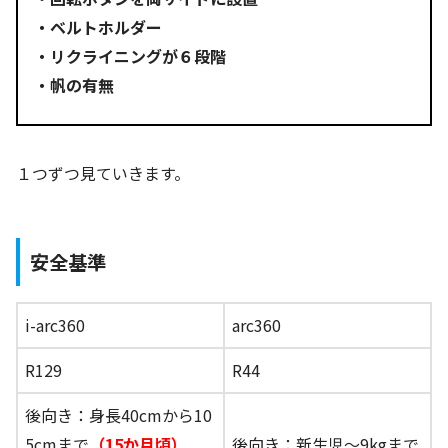
・ベルトホルダー
・リクライニングが６段階
・帆の有無
１つずつ見ていきます。
安全基準
i-arc360
arc360
R129
R44
後向き：身長40cmから10
5cmまで
（15か月頃）
後向き：新生児～9kgまで