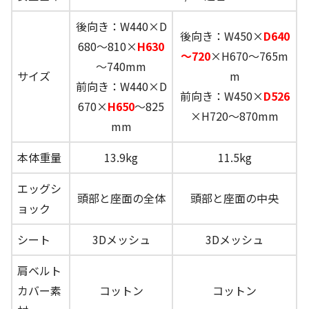
後向き：W440×D
後向き：W450×
D640
680～810×
H630
～720
×H670～765m
～740mm
サイズ
m
前向き：W440×D
前向き：W450×
D526
670×
H650
～825
×H720～870mm
mm
本体重量
13.9kg
11.5kg
エッグシ
頭部と座面の全体
頭部と座面の中央
ョック
シート
3Dメッシュ
3Dメッシュ
肩ベルト
カバー素
コットン
コットン