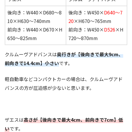
後向き：W440×D680～8
後向き：W450×
D640～7
10×H630～740mm
20
×H670～765mm
前向き：W440×D670×H
前向き：W450×
D526
×H
650～825mm
720～870mm
クルムーヴアドバンスは
奥行きが【後向きで最大9cm、
前向きで14.4cm】小さい
です。
軽自動車などコンパクトカーの場合は、クルムーヴアド
バンスの方が圧迫感が少ないと思います。
ザエスは
高さが【後向きで最大4cm、前向きで7cm】低
い
です。