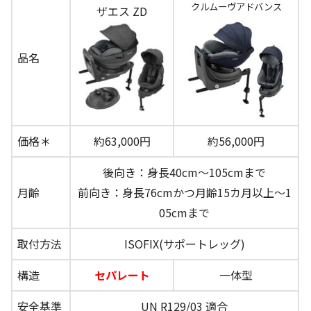
クルムーヴアドバンス
ザエス ZD
品名
価格＊
約63,000円
約56,000円
後向き：身長40cm～105cmまで
月齢
前向き：身長76cmかつ月齢15カ月以上～1
05cmまで
取付方法
ISOFIX(サポートレッグ)
構造
セパレート
一体型
安全基準
UN R129/03 適合