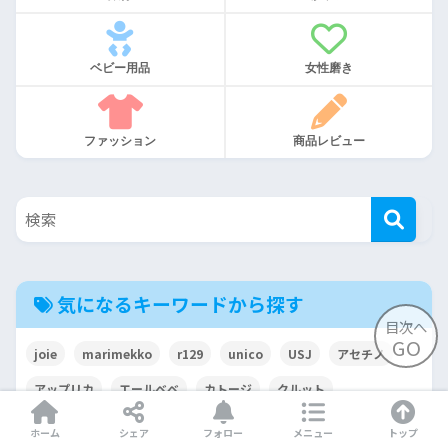
ベビー用品
女性磨き
ファッション
商品レビュー
気になるキーワードから探す
目次へ
GO
joie
marimekko
r129
unico
USJ
アセチノ
アップリカ
エールベベ
カトージ
クルット
クルムーヴ
クルリラ
コンビ
ザエス
ジェラートピケ
ホーム
シェア
フォロー
メニュー
トップ