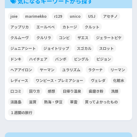
気になるキーワードから探す
joie
marimekko
r129
unico
USJ
アセチノ
アップリカ
エールベベ
カトージ
クルット
クルムーヴ
クルリラ
コンビ
ザエス
ジェラートピケ
ジュニアシート
ジョイトリップ
スゴカル
スロット
ドンキ
ハイチェア
バンボ
ビングル
ピジョン
ヘアアイロン
ヤーマン
ユラリズム
ラクーナ
リーマン
レディース
ワンピース・プレミアショー
ヴェレダ
化粧水
口コミ
回り方
感想
日帰り温泉
歯磨き粉
洗顔
淡路島
滋賀
熱海・伊豆
翠雲
買ってよかったもの
１週間の旅行