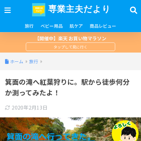
専業主夫だより
旅行
ベビー用品
肌ケア
商品レビュー
【開催中】楽天 お買い物マラソン
ホーム
旅行
箕面の滝へ紅葉狩りに。駅から徒歩何分
か測ってみたよ！
2020年2月13日