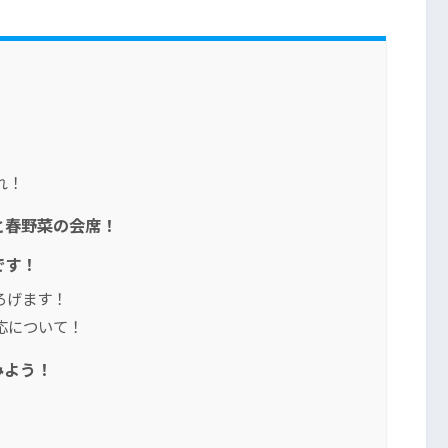
れ！
と春野菜の会席！
です！
ろげます！
応について！
みよう！