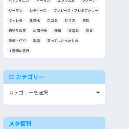
ヘアアイロン
ヤーマン
ユラリズム
ラクーナ
リーマン
レディース
ワンピース・プレミアショー
ヴェレダ
化粧水
口コミ
回り方
感想
日帰り温泉
歯磨き粉
洗顔
淡路島
滋賀
熱海・伊豆
翠雲
買ってよかったもの
１週間の旅行
カテゴリー
メタ情報