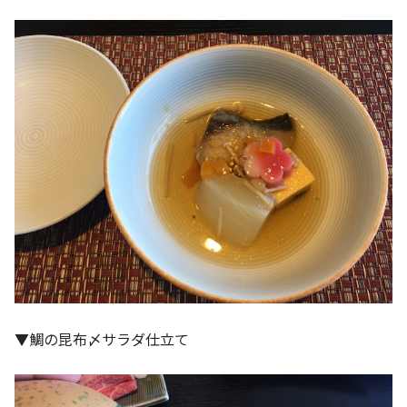
▼鯛の昆布〆サラダ仕立て