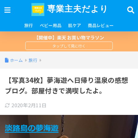
専業主夫だより
旅行
ベビー用品
肌ケア
商品レビュー
【開催中】楽天 お買い物マラソン
ホーム
旅行
【写真34枚】夢海遊へ日帰り温泉の感想
ブログ。部屋付きで満喫したよ。
2020年2月11日