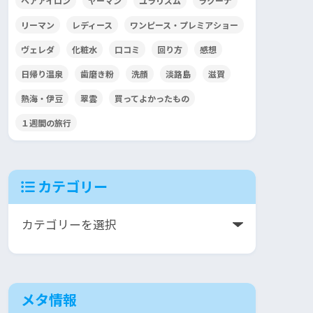
ヘアアイロン
ヤーマン
ユラリズム
ラクーナ
リーマン
レディース
ワンピース・プレミアショー
ヴェレダ
化粧水
口コミ
回り方
感想
日帰り温泉
歯磨き粉
洗顔
淡路島
滋賀
熱海・伊豆
翠雲
買ってよかったもの
１週間の旅行
カテゴリー
メタ情報