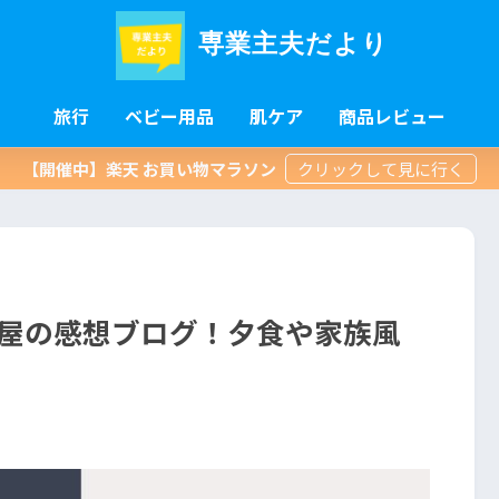
専業主夫だより
旅行
ベビー用品
肌ケア
商品レビュー
【開催中】楽天 お買い物マラソン
じ屋の感想ブログ！夕食や家族風