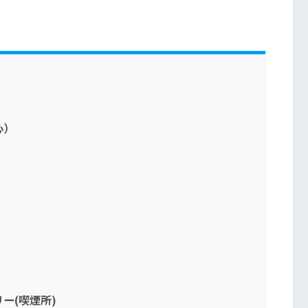
心）
ー(喫煙所)