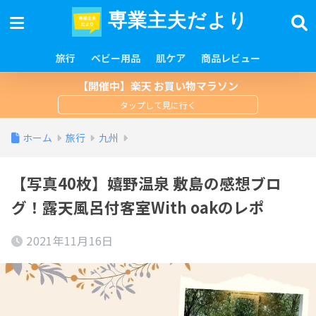
専業主夫だより
旅行
ベビー用品
肌ケア
商品レビュー
【開催中】楽天 お買い物マラソン
ホーム
旅行
九州
【写真40枚】嬉野温泉 敷島の感想ブロ
グ！露天風呂付客室With oakのレポ
2021年11月16日