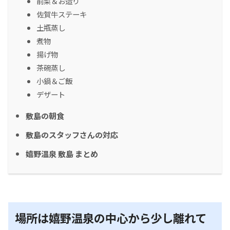
前菜＆お造り
佐賀牛ステーキ
土瓶蒸し
煮物
揚げ物
茶碗蒸し
小鍋＆ご飯
デザート
敷島の朝食
敷島のスタッフさんの対応
嬉野温泉 敷島 まとめ
場所は嬉野温泉の中心から少し離れて