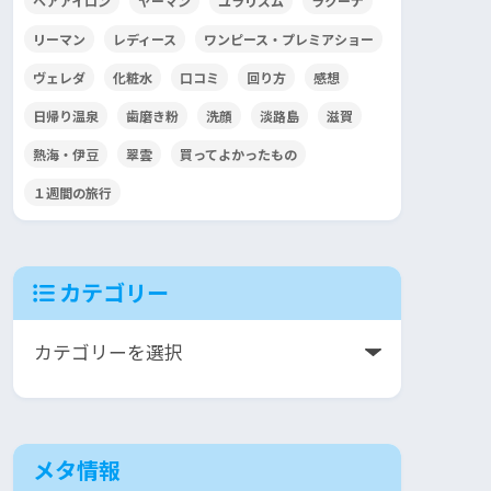
ヘアアイロン
ヤーマン
ユラリズム
ラクーナ
リーマン
レディース
ワンピース・プレミアショー
ヴェレダ
化粧水
口コミ
回り方
感想
日帰り温泉
歯磨き粉
洗顔
淡路島
滋賀
熱海・伊豆
翠雲
買ってよかったもの
１週間の旅行
カテゴリー
メタ情報