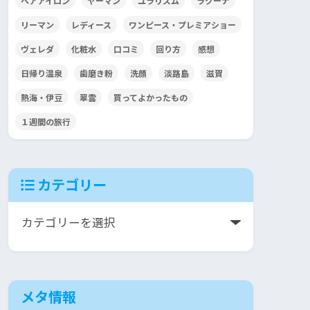
ヘアアイロン
ヤーマン
ユラリズム
ラクーナ
リーマン
レディース
ワンピース・プレミアショー
ヴェレダ
化粧水
口コミ
回り方
感想
日帰り温泉
歯磨き粉
洗顔
淡路島
滋賀
熱海・伊豆
翠雲
買ってよかったもの
１週間の旅行
カテゴリー
メタ情報