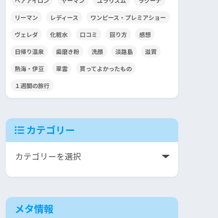
ヘアアイロン
ヤーマン
ユラリズム
ラクーナ
リーマン
レディース
ワンピース・プレミアショー
ヴェレダ
化粧水
口コミ
回り方
感想
日帰り温泉
歯磨き粉
洗顔
淡路島
滋賀
熱海・伊豆
翠雲
買ってよかったもの
１週間の旅行
カテゴリー
メタ情報