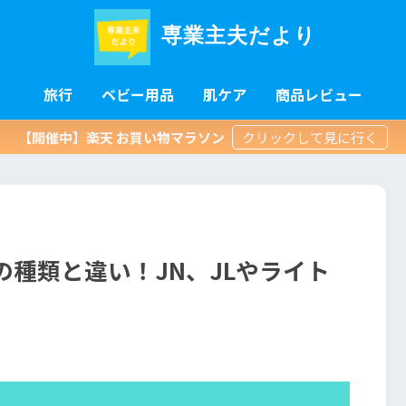
専業主夫だより
旅行
ベビー用品
肌ケア
商品レビュー
【開催中】楽天 お買い物マラソン
の種類と違い！JN、JLやライト