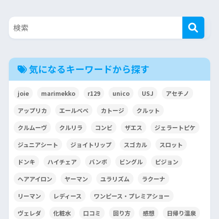
気になるキーワードから探す
joie
marimekko
r129
unico
USJ
アセチノ
アップリカ
エールベベ
カトージ
クルット
クルムーヴ
クルリラ
コンビ
ザエス
ジェラートピケ
ジュニアシート
ジョイトリップ
スゴカル
スロット
ドンキ
ハイチェア
バンボ
ビングル
ピジョン
ヘアアイロン
ヤーマン
ユラリズム
ラクーナ
リーマン
レディース
ワンピース・プレミアショー
ヴェレダ
化粧水
口コミ
回り方
感想
日帰り温泉