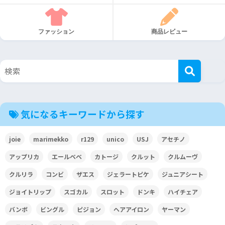
ファッション
商品レビュー
気になるキーワードから探す
joie
marimekko
r129
unico
USJ
アセチノ
アップリカ
エールベベ
カトージ
クルット
クルムーヴ
クルリラ
コンビ
ザエス
ジェラートピケ
ジュニアシート
ジョイトリップ
スゴカル
スロット
ドンキ
ハイチェア
バンボ
ビングル
ピジョン
ヘアアイロン
ヤーマン